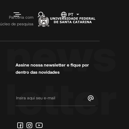
ias
Contato
PT
ntos
Parceria com
úcleo de pesquisa
Fale conosco
Informações
Código de
Conduta
Trabalhe
Conosco
Assine nossa newsletter e fique por
dentro das novidades