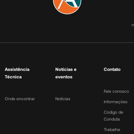
Atuação
Assistência
Notíc
Técnica
e eve
n
Micros
Onde encontrar
Notícias
Urbanos
Rodoviários
Rodoviários
piso duplo
Assistência
Notícias e
Contato
Peças
Técnica
eventos
Fale conosco
Onde encontrar
Notícias
Informações
Código de
Conduta
Trabalhe