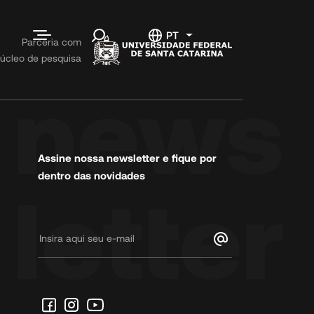
ias
Contato
PT
ntos
Parceria com
úcleo de pesquisa
Fale conosco
Informações
Código de
Conduta
Trabalhe
Conosco
Assine nossa newsletter e fique por
dentro das novidades