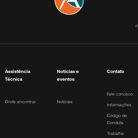
Atuação
Assistência
Notíc
Técnica
e eve
n
Micros
Onde encontrar
Notícias
Urbanos
Rodoviários
Rodoviários
piso duplo
Assistência
Notícias e
Contato
Peças
Técnica
eventos
Fale conosco
Onde encontrar
Notícias
Informações
Código de
Conduta
Trabalhe