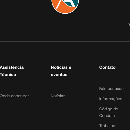
Atuação
Assistência
Notícia
Técnica
evento
n
Micros
Onde encontrar
Notícias
Urban
Road 1 floor
Double floor
road
Assistência
Notícias e
Contato
Parts
Técnica
eventos
Fale conosco
Onde encontrar
Notícias
Informações
Código de
Conduta
Trabalhe