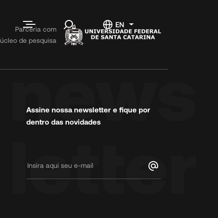
s e
Contato
EN
Parceria com
s
úcleo de pesquisa
Fale conosco
Informações
Código de
Conduta
Trabalhe
Assine nossa newsletter e fique por
Conosco
dentro das novidades