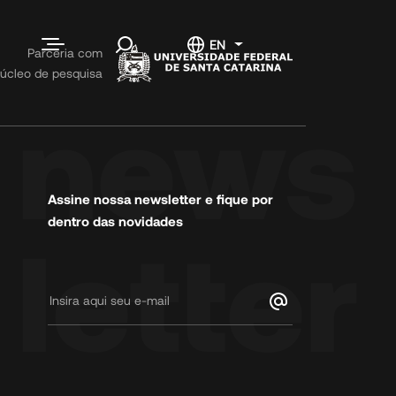
s e
Contato
EN
Parceria com
s
úcleo de pesquisa
Fale conosco
Informações
Código de
Conduta
Trabalhe
Assine nossa newsletter e fique por
Conosco
dentro das novidades