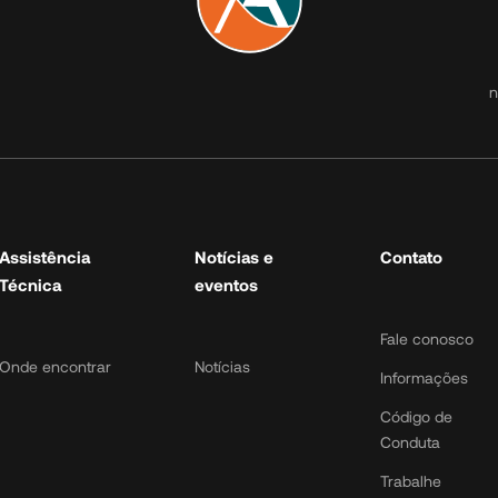
Atuação
Assistência
Notícia
Técnica
evento
n
Micros
Onde encontrar
Notícias
Urban
Road 1 floor
Double floor
road
Assistência
Notícias e
Contato
Parts
Técnica
eventos
Fale conosco
Onde encontrar
Notícias
Informações
Código de
Conduta
Trabalhe