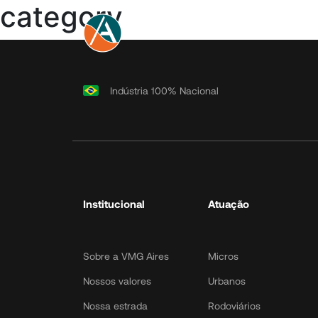
category
Institucional
Sobre a VMG Aires
Indústria 100% Nacional
Nossos valores
Nossa estrada
Política de
Privacidade
Política de Cookies
Política de Dados
LGPD Toolk
Institucional
Atuação
Sobre a VMG Aires
Micros
Nossos valores
Urbanos
Nossa estrada
Rodoviários