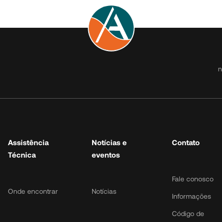
Atuação
Assistência
Notíc
Técnica
e eve
Micros
Onde encontrar
Notícias
Urbanos
n
Rodoviários
Rodoviários
piso duplo
Peças
Assistência
Notícias e
Contato
Técnica
eventos
Fale conosco
Onde encontrar
Notícias
Informações
Código de