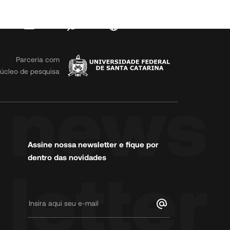
ias
Contato
PT
ntos
Fale conosco
Parceria com
Informações
úcleo de pesquisa
Código de
Conduta
Trabalhe
Conosco
Assine nossa newsletter e fique por
dentro das novidades