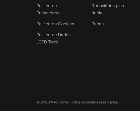
Política de
Rodoviários piso
Privacidade
duplo
Política de Cookies
Peças
Política de Dados
LGPD Toolk
© 2020 VMG Aires Todos os direitos reservados.