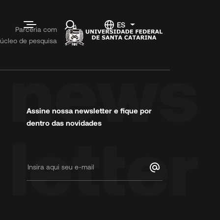
ias
Contato
ES
Parceria com
úcleo de pesquisa
os
Fale conosco
Informações
Código de
Conduta
Trabalhe
Assine nossa newsletter e fique por
Conosco
dentro das novidades