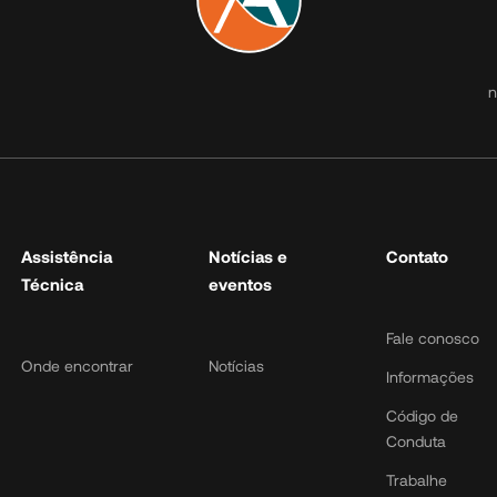
Atuação
Assistência
Notíc
Técnica
e
n
event
Micros
Onde encontrar
Notícias
Urbano
Carretera un
piso
Carretera de
Assistência
Notícias e
Contato
doble piso
Técnica
eventos
Partes
Fale conosco
Onde encontrar
Notícias
Informações
Código de
Conduta
Trabalhe