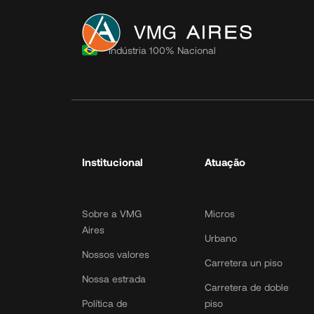
Institucional
Indústria 100% Nacional
Sobre a VMG Aires
Nossos valores
Nossa estrada
Política de
Privacidade
Institucional
Atuação
Política de Cookies
Política de Dados
LGPD Toolk
Sobre a VMG
Micros
Aires
Urbano
Nossos valores
Carretera un piso
Nossa estrada
Carretera de doble
Política de
piso